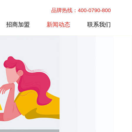
品牌热线：400-0790-800
招商加盟
新闻动态
联系我们