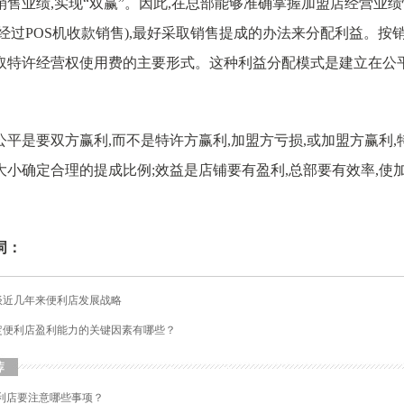
销售业绩,实现“双赢”。因此,在总部能够准确掌握加盟店经营业绩
并经过POS机收款销售),最好采取销售提成的办法来分配利益。按销
取特许经营权使用费的主要形式。这种利益分配模式是建立在公
公平是要双方赢利,而不是特许方赢利,加盟方亏损,或加盟方赢利
大小确定合理的提成比例;效益是店铺要有盈利,总部要有效率,使
词：
谈谈近几年来便利店发展战略
决定便利店盈利能力的关键因素有哪些？
利店要注意哪些事项？