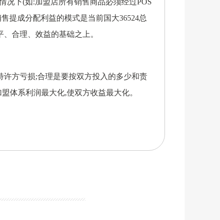
情况下(如:加盟店所有销售商品必须经过POS
售提成分配利益的模式是当前国大36524总
平、合理、效益的基础之上。
,特许方亏损;合理是要按双方投入的多少和责
加盟体系利润最大化,使双方收益最大化。