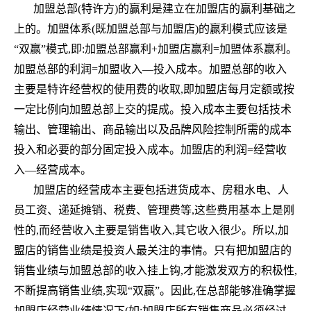
加盟总部(特许方)的赢利是建立在加盟店的赢利基础之
上的。加盟体系(既加盟总部与加盟店)的赢利模式应该是
“双赢”模式,即:加盟总部赢利+加盟店赢利=加盟体系赢利。
加盟总部的利润=加盟收入—投入成本。加盟总部的收入
主要是特许经营权的使用费的收取,即加盟店每月定额或按
一定比例向加盟总部上交的提成。投入成本主要包括技术
输出、管理输出、商品输出以及品牌风险控制所需的成本
投入和必要的部分固定投入成本。加盟店的利润=经营收
入—经营成本。
加盟店的经营成本主要包括进货成本、房租水电、人
员工资、递延摊销、税费、管理费等,这些费用基本上是刚
性的,而经营收入主要是销售收入,其它收入很少。所以,加
盟店的销售业绩是投资人最关注的事情。只有把加盟店的
销售业绩与加盟总部的收入挂上钩,才能激发双方的积极性,
不断提高销售业绩,实现“双赢”。因此,在总部能够准确掌握
加盟店经营业绩情况下(如:加盟店所有销售商品必须经过