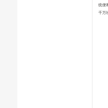
统便
千万