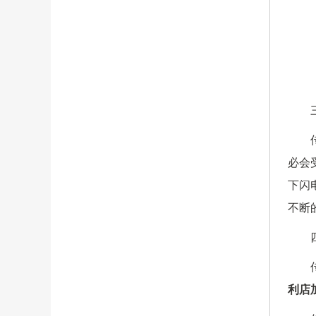
必会
下闪
不断
利店